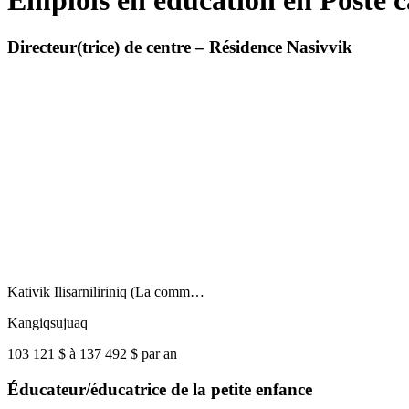
Emplois en éducation en Poste c
Directeur(trice) de centre – Résidence Nasivvik
Kativik Ilisarniliriniq (La comm…
Kangiqsujuaq
103 121 $ à 137 492 $ par an
Éducateur/éducatrice de la petite enfance