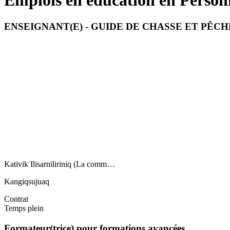
Emplois en éducation en Personn
ENSEIGNANT(E) - GUIDE DE CHASSE ET PÊC
Kativik Ilisarniliriniq (La comm…
Kangiqsujuaq
Contrat
Temps plein
Formateur(trice) pour formations avancées