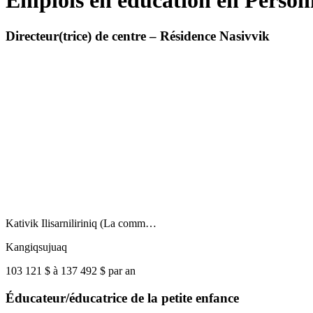
Emplois en éducation en Personn
Directeur(trice) de centre – Résidence Nasivvik
Kativik Ilisarniliriniq (La comm…
Kangiqsujuaq
103 121 $ à 137 492 $ par an
Éducateur/éducatrice de la petite enfance