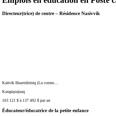
Emplois en éducation en Poste c
Directeur(trice) de centre – Résidence Nasivvik
Kativik Ilisarniliriniq (La comm…
Kangiqsujuaq
103 121 $ à 137 492 $ par an
Éducateur/éducatrice de la petite enfance