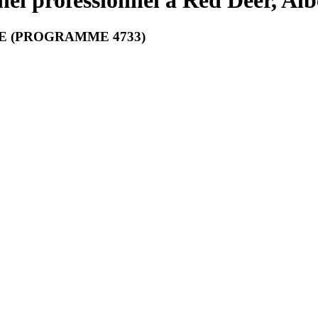
el professionnel à Red Deer, Alb
HE (PROGRAMME 4733)