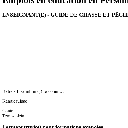
Emplois en éducation en Personn
ENSEIGNANT(E) - GUIDE DE CHASSE ET PÊC
Kativik Ilisarniliriniq (La comm…
Kangiqsujuaq
Contrat
Temps plein
Formateur(trice) pour formations avancées