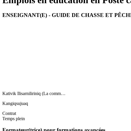
Emplois en éducation en Poste c
ENSEIGNANT(E) - GUIDE DE CHASSE ET PÊC
Kativik Ilisarniliriniq (La comm…
Kangiqsujuaq
Contrat
Temps plein
Formateur(trice) pour formations avancées