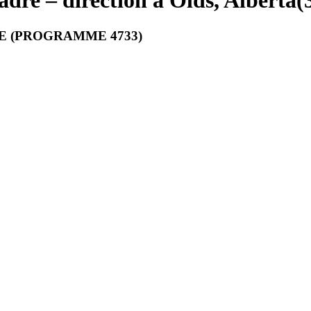
adre – direction à Olds, Alberta
(
HE (PROGRAMME 4733)