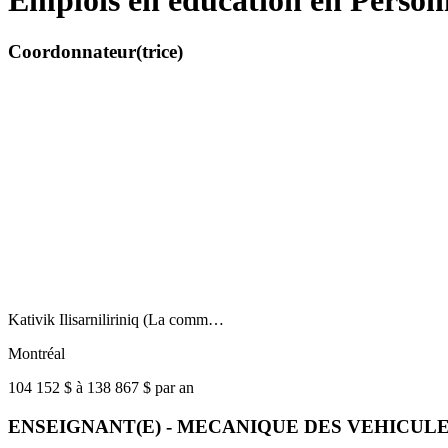
Emplois en éducation en Personn
Coordonnateur(trice)
Kativik Ilisarniliriniq (La comm…
Montréal
104 152 $ à 138 867 $ par an
ENSEIGNANT(E) - MECANIQUE DES VEHICUL