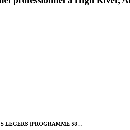
el professionnel à High River, A
ES LEGERS (PROGRAMME 58…